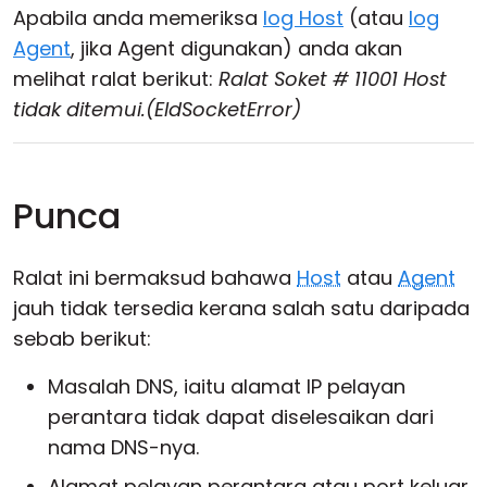
Apabila anda memeriksa
log Host
(atau
log
Agent
, jika Agent digunakan) anda akan
melihat ralat berikut:
Ralat Soket # 11001 Host
tidak ditemui.(EIdSocketError)
Punca
Ralat ini bermaksud bahawa
Host
atau
Agent
jauh tidak tersedia kerana salah satu daripada
sebab berikut:
Masalah DNS, iaitu alamat IP pelayan
perantara tidak dapat diselesaikan dari
nama DNS-nya.
Alamat pelayan perantara atau port keluar