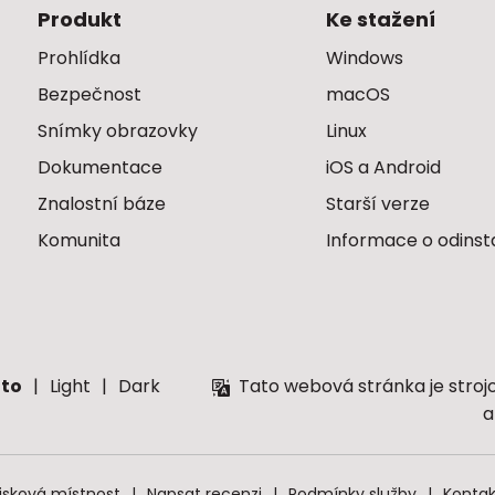
Produkt
Ke stažení
Prohlídka
Windows
Bezpečnost
macOS
Snímky obrazovky
Linux
Dokumentace
iOS a Android
Znalostní báze
Starší verze
Komunita
Informace o odinst
to
Light
Dark
Tato webová stránka je stroj
a
isková místnost
Napsat recenzi
Podmínky služby
Kontak