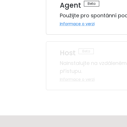
Agent
Použijte pro spontánní po
Informace o verzi
Host
Nainstalujte na vzdáleném
přístupu.
Informace o verzi