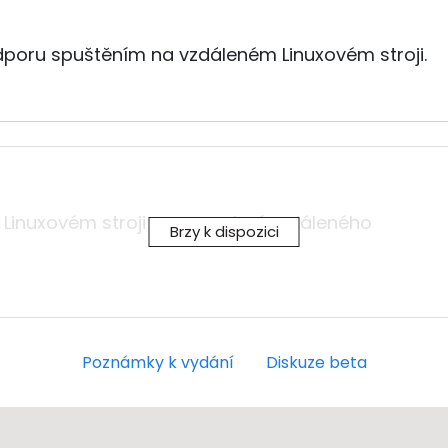
dporu spuštěním na vzdáleném Linuxovém stroji.
 Linuxovém stroji pro povolení vzdáleného
Brzy k dispozici
Poznámky k vydání
Diskuze beta