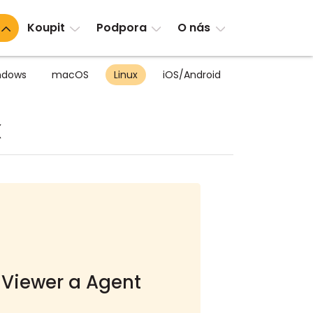
Koupit
Podpora
O nás
ndows
macOS
Linux
iOS/Android
x
 Viewer a Agent