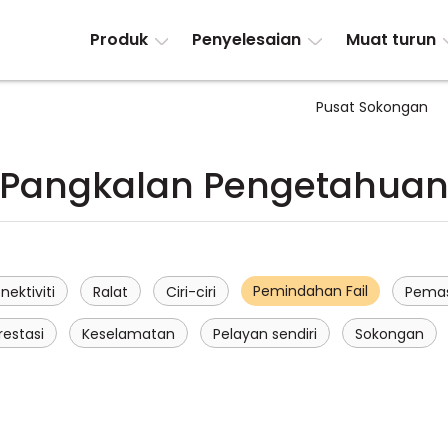
Produk
Penyelesaian
Muat turun
Pusat Sokongan
Pangkalan Pengetahua
Pemindahan Fail
nektiviti
Ralat
Ciri-ciri
Pema
restasi
Keselamatan
Pelayan sendiri
Sokongan