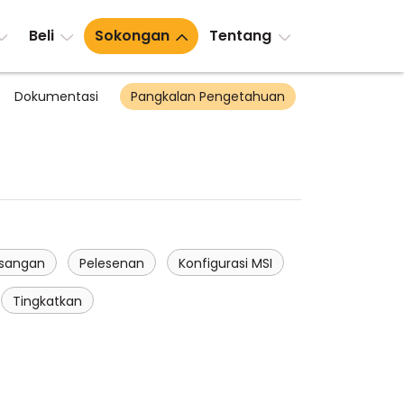
Beli
Sokongan
Tentang
Dokumentasi
Pangkalan Pengetahuan
n
sangan
Pelesenan
Konfigurasi MSI
Tingkatkan