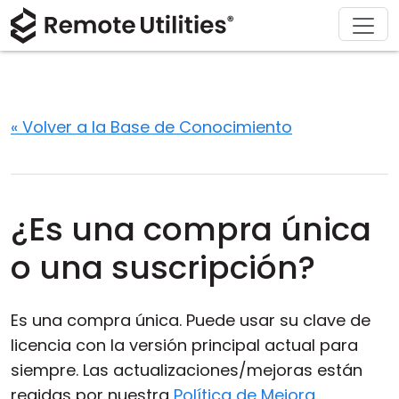
Soluciones
Descargar
Acerca de
Producto
Comprar
Soporte
Gira
Finanzas y Banca
Windows
Comprar en línea
Centro de soporte
Contáctanos
Seguridad
Manufactura y Retail
macOS
Asistente de licencia
Documentación
Sala de prensa
« Volver a la Base de Conocimiento
Capturas de pantalla
Salud
Linux
Actualizar su licencia
Base de conocimientos
Escribe una reseña
Notas de la versión
Educación y Gobierno
iOS/Android
¿Es una compra única
Modos de conexión
Tecnologías de la información
o una suscripción?
Acceso desatendido
Es una compra única. Puede usar su clave de
Soporte para Active Directory
licencia con la versión principal actual para
siempre. Las actualizaciones/mejoras están
Configuración MSI
regidas por nuestra
Política de Mejora
.