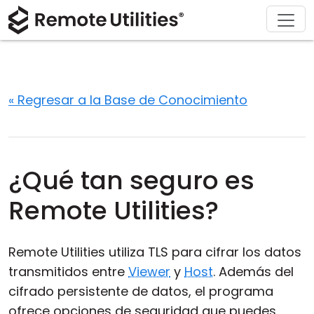
Soluciones
Descargar
Acerca de
Producto
Comprar
Soporte
Gira
Finanzas y Banca
Windows
Comprar en línea
Centro de soporte
Contáctanos
Seguridad
Manufactura y Retail
macOS
Asistente de licencia
Documentación
Sala de prensa
« Regresar a la Base de Conocimiento
Capturas de pantalla
Salud
Linux
Actualizar su licencia
Base de conocimientos
Escribe una reseña
Notas de la versión
Educación y Gobierno
iOS/Android
¿Qué tan seguro es
Modos de conexión
Tecnologías de la información
Remote Utilities?
Acceso desatendido
Remote Utilities utiliza TLS para cifrar los datos
Soporte para Active Directory
transmitidos entre
Viewer
y
Host
. Además del
cifrado persistente de datos, el programa
Configuración MSI
ofrece opciones de seguridad que puedes