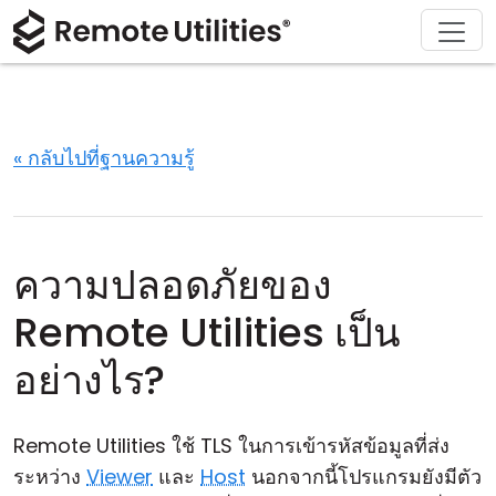
ดาวน์โหลด
ผลิตภัณฑ์
สนับสนุน
เกี่ยวกับ
โซลูชัน
ซื้อ
ทัวร์
การเงินและธนาคาร
Windows
ซื้อออนไลน์
ศูนย์สนับสนุน
ติดต่อเรา
ความปลอดภัย
การผลิตและการค้าปลีก
macOS
ผู้ช่วยใบอนุญาต
เอกสารประกอบ
ห้องข่าว
« กลับไปที่ฐานความรู้
ภาพหน้าจอ
การดูแลสุขภาพ
Linux
อัปเกรดใบอนุญาตของคุณ
ฐานความรู้
เขียนรีวิว
หมายเหตุประจำรุ่น
การศึกษาและรัฐบาล
iOS/Android
ความปลอดภัยของ
โหมดการเชื่อมต่อ
เทคโนโลยีสารสนเทศ
Remote Utilities เป็น
การเข้าถึงแบบไม่ต้องดูแล
อย่างไร?
การสนับสนุน Active Directory
Remote Utilities ใช้ TLS ในการเข้ารหัสข้อมูลที่ส่ง
การกำหนดค่า MSI
ระหว่าง
Viewer
และ
Host
นอกจากนี้โปรแกรมยังมีตัว