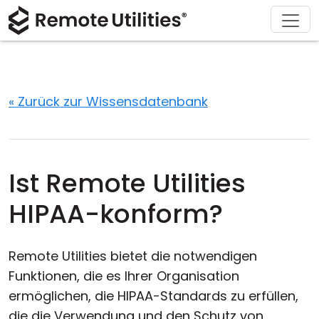
Herunterladen
Lösungen
Support
Produkt
Kaufen
Über
Tour
Finanzen und Banken
Windows
Online kaufen
Support-Center
Kontaktieren Sie uns
Sicherheit
Produktion und Einzelhandel
macOS
Lizenz-Assistent
Dokumentation
Pressestelle
« Zurück zur Wissensdatenbank
Screenshot
Gesundheitswesen
Linux
Ihre Lizenz upgraden
Wissensdatenbank
Eine Bewertung schreiben
Versionshinweise
Bildung und Regierung
iOS/Android
Ist Remote Utilities
Verbindungsmethoden
Informationstechnologie
HIPAA-konform?
Unbeaufsichtigter Zugriff
Remote Utilities bietet die notwendigen
Active Directory-Unterstützung
Funktionen, die es Ihrer Organisation
ermöglichen, die HIPAA-Standards zu erfüllen,
MSI-Konfiguration
die die Verwendung und den Schutz von