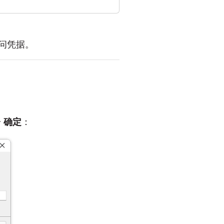
访问凭据。
击
确定
：