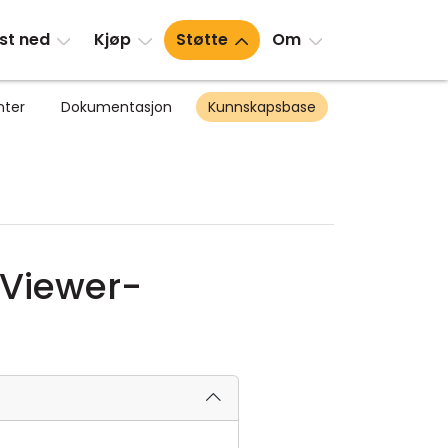
st ned
Kjøp
Støtte
Om
nter
Dokumentasjon
Kunnskapsbase
 Viewer-