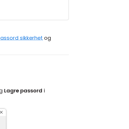
passord sikkerhet
og
lg
Lagre passord
i