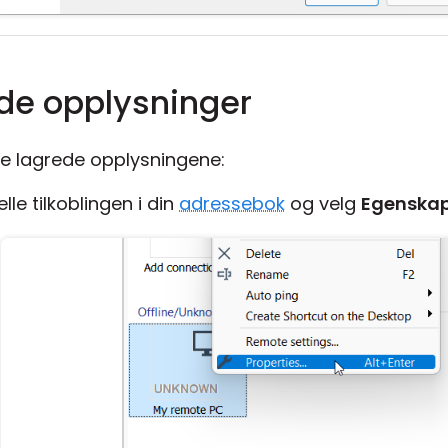
de opplysninger
 de lagrede opplysningene:
lle tilkoblingen i din
adressebok
og velg
Egenska