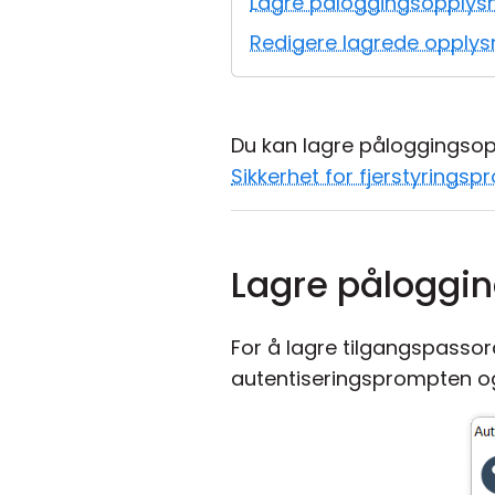
Lagre påloggingsopplys
Redigere lagrede opplys
Du kan lagre påloggingsop
Sikkerhet for fjerstyring
Lagre påloggi
For å lagre tilgangspassor
autentiseringsprompten og