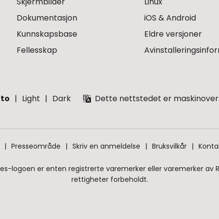
Skjermbilder
Linux
Dokumentasjon
iOS & Android
Kunnskapsbase
Eldre versjoner
Fellesskap
Avinstalleringsinfo
to
Light
Dark
Dette nettstedet er maskinover
Presseområde
Skriv en anmeldelse
Bruksvilkår
Konta
es-logoen er enten registrerte varemerker eller varemerker av Rem
rettigheter forbeholdt.