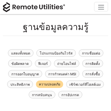
ดาวน์โหลด
ผลิตภัณฑ์
สนับสนุน
เกี่ยวกับ
โซลูชัน
ซื้อ
ทัวร์
การเงินและธนาคาร
Windows
ซื้อออนไลน์
ศูนย์สนับสนุน
ติดต่อเรา
ฐานข้อมูลความรู้
ความปลอดภัย
การผลิตและการค้าปลีก
macOS
ผู้ช่วยใบอนุญาต
เอกสารประกอบ
ห้องข่าว
ภาพหน้าจอ
การดูแลสุขภาพ
Linux
อัปเกรดใบอนุญาตของคุณ
ฐานความรู้
เขียนรีวิว
แสดงทั้งหมด
โปรแกรมป้องกันไวรัส
การเชื่อมต่อ
หมายเหตุประจำรุ่น
การศึกษาและรัฐบาล
iOS/Android
ข้อผิดพลาด
ฟีเจอร์
ถ่ายโอนไฟล์
การติดตั้ง
โหมดการเชื่อมต่อ
เทคโนโลยีสารสนเทศ
การออกใบอนุญาต
การกำหนดค่า MSI
การสั่งซื้อ
การเข้าถึงแบบไม่ต้องดูแล
ความปลอดภัย
ประสิทธิภาพ
เซิร์ฟเวอร์ที่โฮสต์เอง
การสนับสนุน Active Directory
การสนับสนุน
การอัปเกรด
การกำหนดค่า MSI