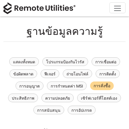
ดาวน์โหลด
ผลิตภัณฑ์
สนับสนุน
เกี่ยวกับ
โซลูชัน
ซื้อ
ทัวร์
การเงินและธนาคาร
Windows
ซื้อออนไลน์
ศูนย์สนับสนุน
ติดต่อเรา
ฐานข้อมูลความรู้
ความปลอดภัย
การผลิตและการค้าปลีก
macOS
ผู้ช่วยใบอนุญาต
เอกสารประกอบ
ห้องข่าว
ภาพหน้าจอ
การดูแลสุขภาพ
Linux
อัปเกรดใบอนุญาตของคุณ
ฐานความรู้
เขียนรีวิว
แสดงทั้งหมด
โปรแกรมป้องกันไวรัส
การเชื่อมต่อ
หมายเหตุประจำรุ่น
การศึกษาและรัฐบาล
iOS/Android
ข้อผิดพลาด
ฟีเจอร์
ถ่ายโอนไฟล์
การติดตั้ง
โหมดการเชื่อมต่อ
เทคโนโลยีสารสนเทศ
การสั่งซื้อ
การอนุญาต
การกำหนดค่า MSI
การเข้าถึงแบบไม่ต้องดูแล
ประสิทธิภาพ
ความปลอดภัย
เซิร์ฟเวอร์ที่โฮสต์เอง
การสนับสนุน Active Directory
การสนับสนุน
การอัปเกรด
การกำหนดค่า MSI