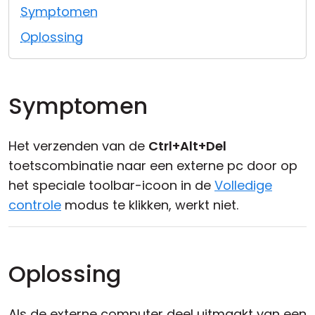
Symptomen
Cloud & On-Premise
Oplossing
Symptomen
Het verzenden van de
Ctrl+Alt+Del
toetscombinatie naar een externe pc door op
het speciale toolbar-icoon in de
Volledige
controle
modus te klikken, werkt niet.
Oplossing
Als de externe computer deel uitmaakt van een