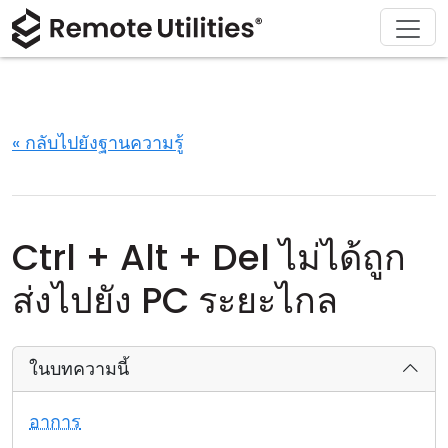
ดาวน์โหลด
ผลิตภัณฑ์
สนับสนุน
เกี่ยวกับ
โซลูชัน
ซื้อ
ทัวร์
การเงินและธนาคาร
Windows
ซื้อออนไลน์
ศูนย์สนับสนุน
ติดต่อเรา
ความปลอดภัย
การผลิตและการค้าปลีก
macOS
ผู้ช่วยใบอนุญาต
เอกสารประกอบ
ห้องข่าว
« กลับไปยังฐานความรู้
ภาพหน้าจอ
การดูแลสุขภาพ
Linux
อัปเกรดใบอนุญาตของคุณ
ฐานความรู้
เขียนรีวิว
หมายเหตุประจำรุ่น
การศึกษาและรัฐบาล
iOS/Android
Ctrl + Alt + Del ไม่ได้ถูก
โหมดการเชื่อมต่อ
เทคโนโลยีสารสนเทศ
ส่งไปยัง PC ระยะไกล
การเข้าถึงแบบไม่ต้องดูแล
ในบทความนี้
การสนับสนุน Active Directory
อาการ
การกำหนดค่า MSI