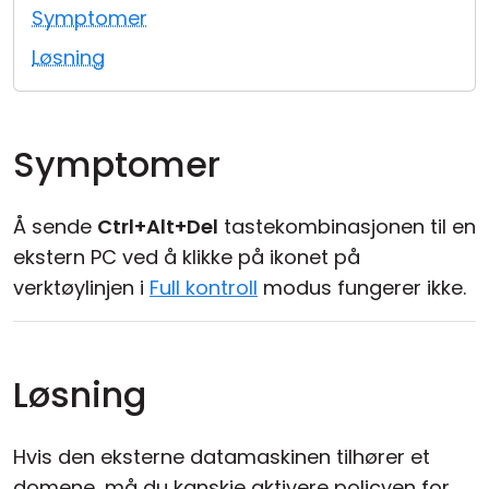
Symptomer
Sky- og lokal installasjon
Løsning
Symptomer
Å sende
Ctrl+Alt+Del
tastekombinasjonen til en
ekstern PC ved å klikke på ikonet på
verktøylinjen i
Full kontroll
modus fungerer ikke.
Løsning
Hvis den eksterne datamaskinen tilhører et
domene, må du kanskje aktivere policyen for