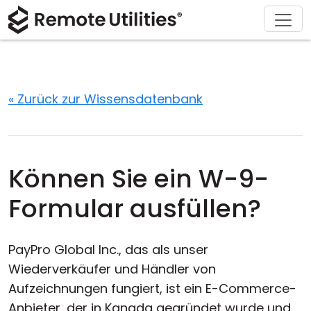
Herunterladen
Lösungen
Support
Produkt
Kaufen
Über
Tour
Finanzen und Banken
Windows
Online kaufen
Support-Center
Kontaktieren Sie uns
Sicherheit
Produktion und Einzelhandel
macOS
Lizenz-Assistent
Dokumentation
Pressestelle
« Zurück zur Wissensdatenbank
Screenshot
Gesundheitswesen
Linux
Ihre Lizenz upgraden
Wissensdatenbank
Eine Bewertung schreiben
Versionshinweise
Bildung und Regierung
iOS/Android
Können Sie ein W-9-
Verbindungsmethoden
Informationstechnologie
Formular ausfüllen?
Unbeaufsichtigter Zugriff
PayPro Global Inc., das als unser
Active Directory-Unterstützung
Wiederverkäufer und Händler von
Aufzeichnungen fungiert, ist ein E-Commerce-
MSI-Konfiguration
Anbieter, der in Kanada gegründet wurde und