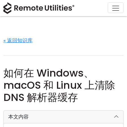
解决方案
产品
下载
购买
支持
关于
巡演
金融与银行
Windows
在线购买
支持中心
联系我们
安全性
制造业与零售
macOS
许可证助手
文档
新闻发布室
« 返回知识库
截图
医疗保健
Linux
升级您的许可证
知识库
撰写评论
发行说明
教育与政府
iOS/Android
如何在 Windows、
连接模式
信息技术
macOS 和 Linux 上清除
无人值守访问
DNS 解析器缓存
Active Directory 支持
本文内容
MSI 配置