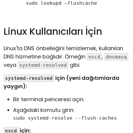
sudo lookupd –flushcache
Linux Kullanıcıları İçin
Linux'ta DNS önbelleğini temizlemek, kullanılan
DNS hizmetine bağlıdır. Örneğin
,
nscd
dnsmasq
veya
gibi.
systemd-resolved
için (yeni dağıtımlarda
systemd-resolved
yaygın):
Bir terminal penceresi açın.
Aşağıdaki komutu girin:
sudo systemd-resolve --flush-caches
için:
nscd