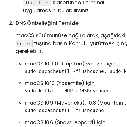
klasöründe Terminal
Utilities
uygulamasını bulabilirsiniz.
DNS Önbelleğini Temizle
macOS sürümünüze bağlı olarak, aşağıdaki 
tuşuna basın. Komutu yürütmek için y
Enter
gerekebilir.
macOS 10.11 (El Capitan) ve üzeri için:
sudo dscacheutil -flushcache; sudo k
macOS 10.10 (Yosemite) için:
sudo killall -HUP mDNSResponder
macOS 10.9 (Mavericks), 10.8 (Mountain Lio
sudo dscacheutil –flushcache
macOS 10.6 (Snow Leopard) için: