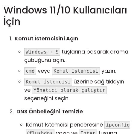
Windows 11/10 Kullanıcıları
İçin
Komut İstemcisini Açın
tuşlarına basarak arama
Windows + S
çubuğunu açın.
veya
yazın.
cmd
Komut İstemcisi
üzerine sağ tıklayın
Komut İstemcisi
ve
Yönetici olarak çalıştır
seçeneğini seçin.
DNS Önbelleğini Temizle
Komut İstemcisi penceresine
ipconfig
yazın ve
tuşuna
/flushdns
Enter