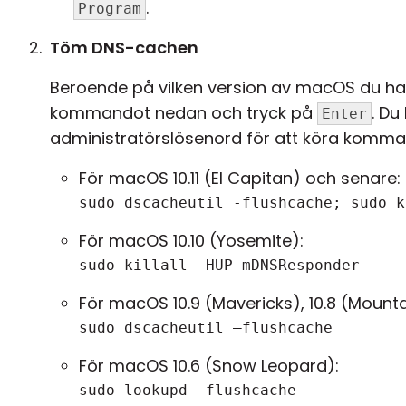
.
Program
Töm DNS-cachen
Beroende på vilken version av macOS du ha
kommandot nedan och tryck på
. Du
Enter
administratörslösenord för att köra komma
För macOS 10.11 (El Capitan) och senare:
sudo dscacheutil -flushcache; sudo k
För macOS 10.10 (Yosemite):
sudo killall -HUP mDNSResponder
För macOS 10.9 (Mavericks), 10.8 (Mountai
sudo dscacheutil –flushcache
För macOS 10.6 (Snow Leopard):
sudo lookupd –flushcache