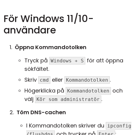
För Windows 11/10-
användare
Öppna Kommandotolken
Tryck på
för att öppna
Windows + S
sökfältet.
Skriv
eller
.
cmd
Kommandotolken
Högerklicka på
och
Kommandotolken
välj
.
Kör som administratör
Töm DNS-cachen
I Kommandotolken skriver du
ipconfig
och trycker på
:
/flushdns
Enter