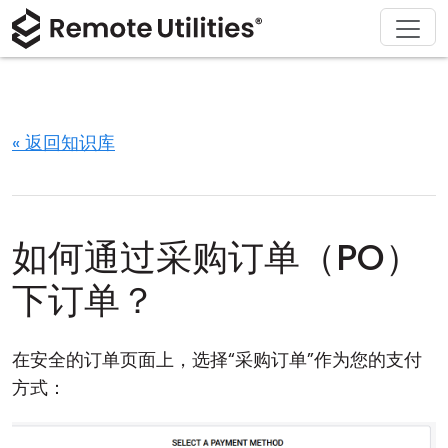
解决方案
产品
下载
购买
支持
关于
巡演
金融与银行
Windows
在线购买
支持中心
联系我们
安全性
制造业与零售
macOS
许可证助手
文档
新闻发布室
« 返回知识库
截图
医疗保健
Linux
升级您的许可证
知识库
撰写评论
发行说明
教育与政府
iOS/Android
如何通过采购订单（PO）
连接模式
信息技术
下订单？
无人值守访问
在安全的订单页面上，选择“采购订单”作为您的支付
Active Directory 支持
方式：
MSI 配置