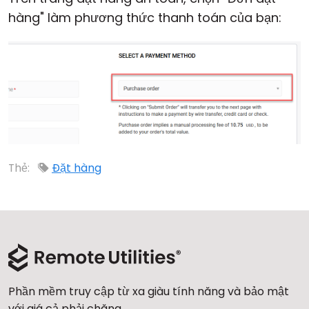
hàng" làm phương thức thanh toán của bạn:
Đám mây & Tại chỗ
Thẻ:
Đặt hàng
Phần mềm truy cập từ xa giàu tính năng và bảo mật
với giá cả phải chăng.