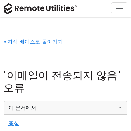
회사 소개
다운로드
솔루션
제품
구매
지원
투어
재무 및 은행업
Windows
온라인 구매
지원 센터
문의하기
보안
제조 및 소매업
macOS
라이선스 어시스턴트
문서
보도 자료실
« 지식 베이스로 돌아가기
스크린샷
헬스케어
Linux
라이선스 업그레이드
지식 기반
리뷰 작성하기
릴리즈 노트
교육 및 정부
iOS/Android
"이메일이 전송되지 않음"
연결 모드
정보 기술
오류
무인 액세스
이 문서에서
Active Directory 지원
증상
MSI 구성