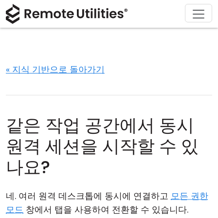
회사 소개
다운로드
솔루션
제품
구매
지원
투어
재무 및 은행업
Windows
온라인 구매
지원 센터
문의하기
보안
제조 및 소매업
macOS
라이선스 어시스턴트
문서
보도 자료실
« 지식 기반으로 돌아가기
스크린샷
헬스케어
Linux
라이선스 업그레이드
지식 기반
리뷰 작성하기
릴리즈 노트
교육 및 정부
iOS/Android
같은 작업 공간에서 동시
연결 모드
정보 기술
원격 세션을 시작할 수 있
무인 액세스
나요?
Active Directory 지원
네. 여러 원격 데스크톱에 동시에 연결하고
모든 권한
MSI 구성
모드
창에서 탭을 사용하여 전환할 수 있습니다.