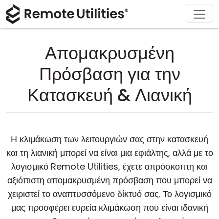
Υποστήριξη
Κατέβασμα
Σχετικά
Προϊόν
Λύσεις
Αγορά
Ξενάγηση
Οικονομικές υπηρεσίες και Τραπεζική
Windows
Αγοράστε διαδικτυακά
Κέντρο υποστήριξης
Επικοινωνήστε μαζί μας
Απομακρυσμένη
Ασφάλεια
Κατασκευή και Λιανική
macOS
Βοηθός άδειας χρήσης
Τεκμηρίωση
Σαλόνι τύπου
Πρόσβαση για την
Στιγμιότυπα
Υγειονομική περίθαλψη
Linux
Αναβάθμιση της άδειας χρήσης σας
Βάση γνώσεων
Γράψτε μια κριτική
Κατασκευή & Λιανική
Σημειώσεις Έκδοσης
Εκπαίδευση και Κυβέρνηση
iOS/Android
Τρόποι Σύνδεσης
Πληροφορική
Η κλιμάκωση των λειτουργιών σας στην κατασκευή
και τη λιανική μπορεί να είναι μια εφιάλτης, αλλά με το
Μη Επίβλεπτη Πρόσβαση
λογισμικό Remote Utilities, έχετε απρόσκοπτη και
αξιόπιστη απομακρυσμένη πρόσβαση που μπορεί να
Υποστήριξη Active Directory
χειριστεί το αναπτυσσόμενο δίκτυό σας. Το λογισμικό
Διαμόρφωση MSI
μας προσφέρει ευρεία κλιμάκωση που είναι ιδανική