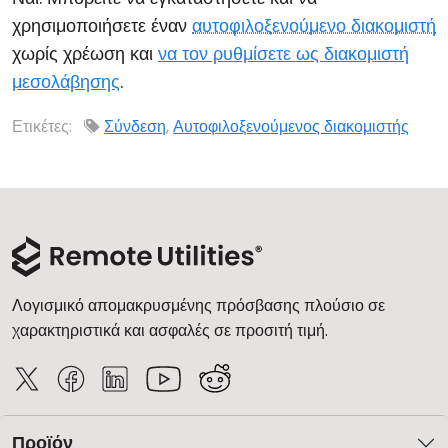
χρησιμοποιήσετε έναν
αυτοφιλοξενούμενο διακομιστή
Cloud & Τοπική Εγκατάσταση
χωρίς χρέωση και
να τον ρυθμίσετε ως διακομιστή
μεσολάβησης
.
Ετικέτες:
Σύνδεση
,
Αυτοφιλοξενούμενος διακομιστής
Λογισμικό απομακρυσμένης πρόσβασης πλούσιο σε
χαρακτηριστικά και ασφαλές σε προσιτή τιμή.
Προϊόν