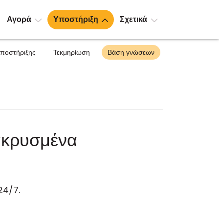
Αγορά
Υποστήριξη
Σχετικά
υποστήριξης
Τεκμηρίωση
Βάση γνώσεων
ακρυσμένα
24/7.