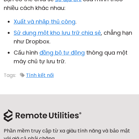
nhiều cách khác nhau:
Đám mây & Tại chỗ
Xuất và nhập thủ công
.
Sử dụng một kho lưu trữ chia sẻ
, chẳng hạn
như Dropbox.
Cấu hình
đồng bộ tự động
thông qua một
máy chủ tự lưu trữ.
Tags:
Tính kết nối
Phần mềm truy cập từ xa giàu tính năng và bảo mật
với giá cả phải chăng.