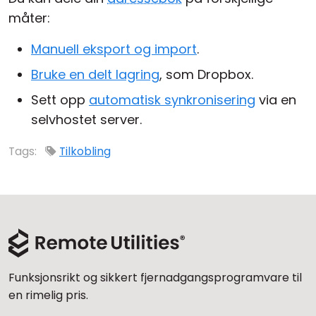
måter:
Sky- og lokal installasjon
Manuell eksport og import
.
Bruke en delt lagring
, som Dropbox.
Sett opp
automatisk synkronisering
via en
selvhostet server.
Tags:
Tilkobling
Funksjonsrikt og sikkert fjernadgangsprogramvare til
en rimelig pris.