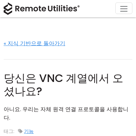
회사 소개
다운로드
솔루션
제품
구매
지원
투어
재무 및 은행업
Windows
온라인 구매
지원 센터
문의하기
보안
제조 및 소매업
macOS
라이선스 어시스턴트
문서
보도 자료실
« 지식 기반으로 돌아가기
스크린샷
헬스케어
Linux
라이선스 업그레이드
지식 기반
리뷰 작성하기
릴리즈 노트
교육 및 정부
iOS/Android
당신은 VNC 계열에서 오
연결 모드
정보 기술
셨나요?
무인 액세스
아니요. 우리는 자체 원격 연결 프로토콜을 사용합니
Active Directory 지원
다.
MSI 구성
태그:
기능